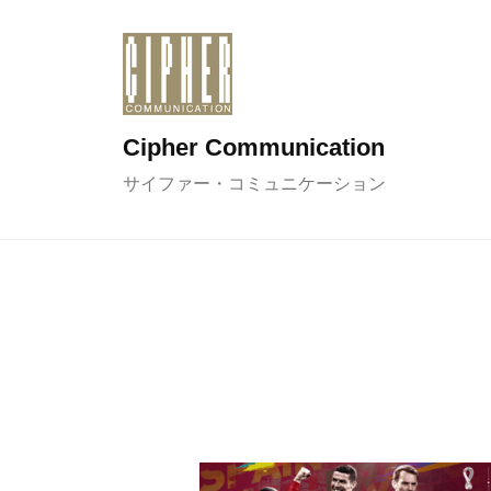
コ
ン
テ
ン
Cipher Communication
ツ
へ
サイファー・コミュニケーション
ス
キ
ッ
プ