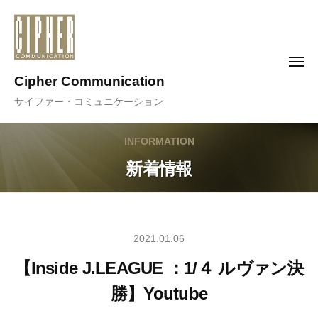
コ
ン
テ
メ
ン
ニ
Cipher Communication
ュ
ツ
ー
サイファー・コミュニケーション
へ
ス
INFORMATION
キ
ッ
新着情報
プ
2021.01.06
【Inside J.LEAGUE ：1/４ ルヴァン決
勝】Youtube