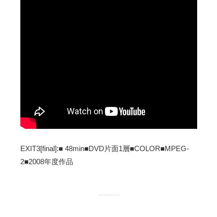
EXIT3[final]:■ 48min■DVD片面1層■COLOR■MPEG-
2■2008年度作品