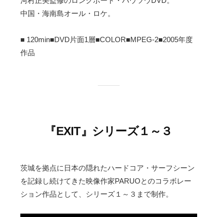
河村正美監修のロングボード・ハウツウDVD。
中国・海南島オール・ロケ。
■ 120min■DVD片面1層■COLOR■MPEG-2■2005年度
作品
『EXIT』シリーズ１～３
茨城を拠点に日本の隠れたハードコア・サーフシーン
を記録し続けてきた映像作家PARUOとのコラボレー
ション作品として、シリーズ１～３まで制作。