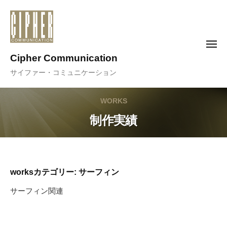
コ
ン
テ
メ
ン
ニ
Cipher Communication
ュ
ツ
ー
サイファー・コミュニケーション
へ
ス
WORKS
キ
ッ
制作実績
プ
worksカテゴリー:
サーフィン
サーフィン関連