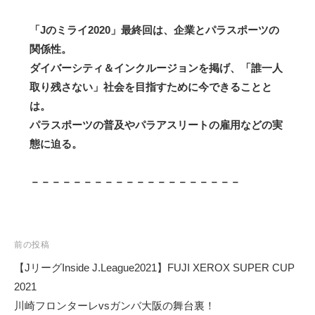
「Jのミライ2020」最終回は、企業とパラスポーツの
関係性。
ダイバーシティ＆インクルージョンを掲げ、「誰一人
取り残さない」社会を目指すために今できることと
は。
パラスポーツの普及やパラアスリートの雇用などの実
態に迫る。
－－－－－－－－－－－－－－－－－－－－
前の投稿
【JリーグInside J.League2021】FUJI XEROX SUPER CUP
投
2021
川崎フロンターレvsガンバ大阪の舞台裏！
稿