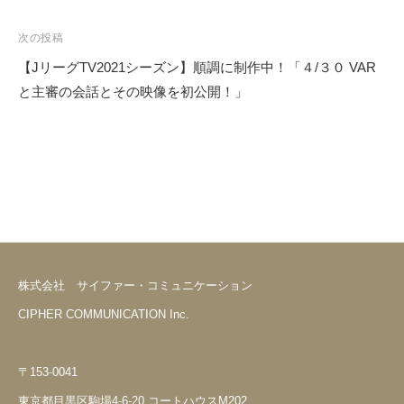
ナ
ビ
次の投稿
ゲ
【JリーグTV2021シーズン】順調に制作中！「４/３０ VAR
ー
と主審の会話とその映像を初公開！」
シ
ョ
ン
株式会社 サイファー・コミュニケーション
CIPHER COMMUNICATION Inc.
〒153-0041
東京都目黒区駒場4-6-20 コートハウスM202