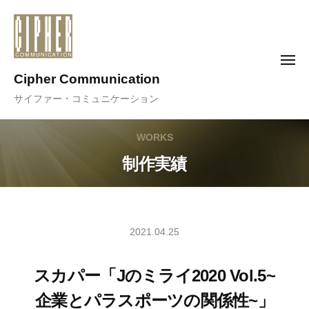
コ
ン
テ
メ
ン
ニ
Cipher Communication
ュ
ツ
ー
サイファー・コミュニケーション
へ
ス
WORKS
キ
ッ
制作実績
プ
2021.04.25
スカパー「Jのミライ2020 Vol.5~
企業とパラスポーツの関係性~」