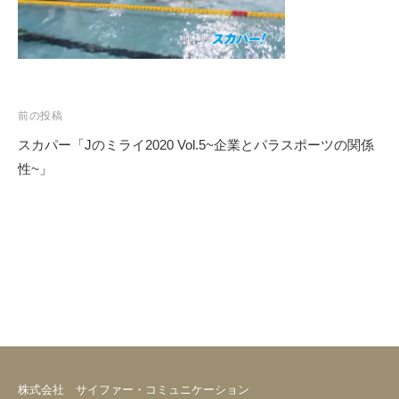
前の投稿
スカパー「Jのミライ2020 Vol.5~企業とパラスポーツの関係
投
性~」
稿
ナ
ビ
ゲ
ー
シ
ョ
ン
株式会社 サイファー・コミュニケーション