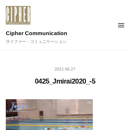
コ
ン
テ
メ
ン
ニ
Cipher Communication
ュ
ツ
ー
サイファー・コミュニケーション
へ
ス
キ
ッ
2021.06.27
プ
0425_Jmirai2020_-5