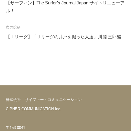
【サーフィン】The Surfer’s Journal Japan サイトリニューア
投
ル！
稿
ナ
次の投稿
ビ
【Ｊリーグ】「Ｊリーグの井戸を掘った人達」川淵 三郎編
ゲ
ー
シ
ョ
ン
株式会社 サイファー・コミュニケーション
CIPHER COMMUNICATION Inc.
〒153-0041