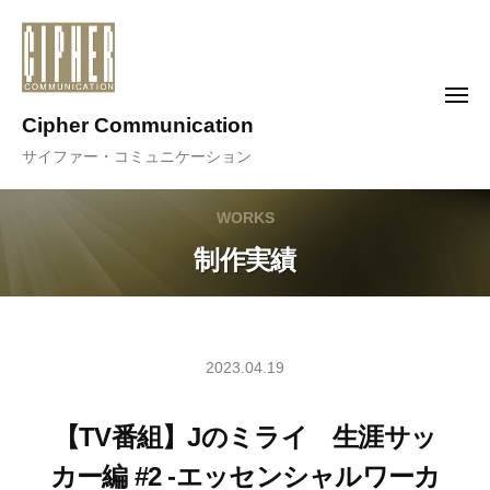
コ
ン
テ
メ
ン
ニ
Cipher Communication
ュ
ツ
ー
サイファー・コミュニケーション
へ
ス
WORKS
キ
ッ
制作実績
プ
2023.04.19
【TV番組】Jのミライ 生涯サッ
カー編 #2 -エッセンシャルワーカ