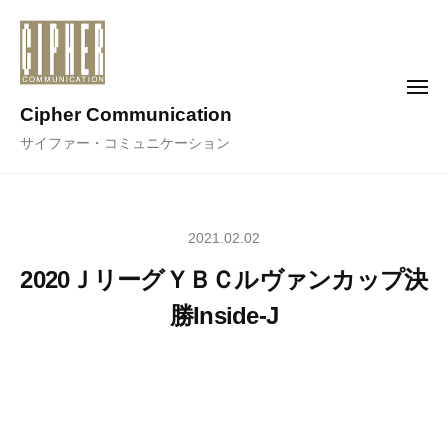
コ
ン
テ
メ
ン
ニ
Cipher Communication
ュ
ツ
ー
サイファー・コミュニケーション
へ
ス
キ
ッ
2021.02.02
プ
2020ＪリーグＹＢＣルヴァンカップ決
勝Inside-J