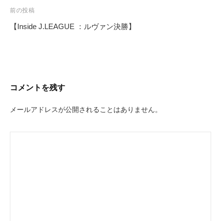
前の投稿
【Inside J.LEAGUE ：ルヴァン決勝】
投
稿
ナ
ビ
コメントを残す
ゲ
ー
メールアドレスが公開されることはありません。
シ
ョ
ン