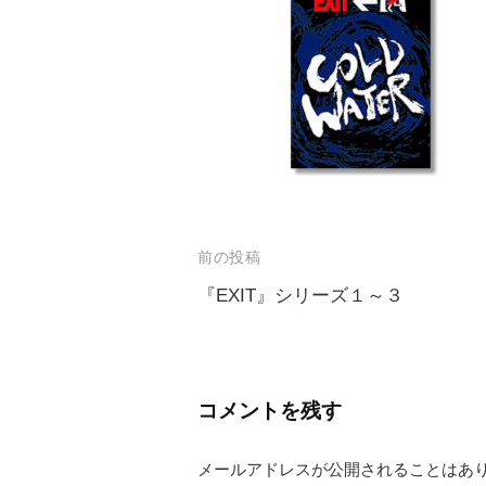
前の投稿
『EXIT』シリーズ１～３
投
稿
ナ
コメントを残す
ビ
メールアドレスが公開されることはあ
ゲ