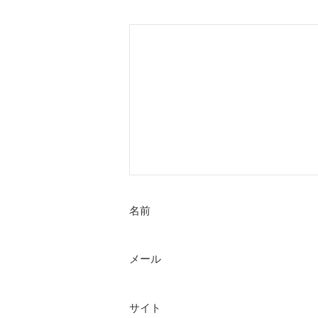
ー
シ
ョ
ン
名前
メール
サイト