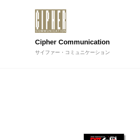
コ
ン
テ
ン
Cipher Communication
ツ
へ
サイファー・コミュニケーション
ス
キ
ッ
プ